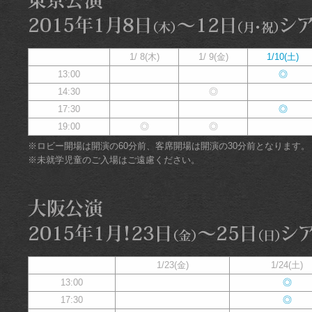
1/ 8(木)
1/ 9(金)
1/10(土)
13:00
◎
14:30
◎
17:30
◎
19:00
◎
◎
※ロビー開場は開演の60分前、客席開場は開演の30分前となります。
※未就学児童のご入場はご遠慮ください。
1/23(金)
1/24(土)
13:00
◎
17:30
◎