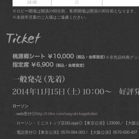
19:00
◎
※ロビー開場は開演の60分前、客席開場は開演の30分前となります。
※未就学児童のご入場はご遠慮ください。
※非売品特典グッ
ローソン
web受付◎
http://l-tike.com/saiyuki-kagekiden
ローソン・ミニストップ店頭Loppi◎【東京公演】L33690／【大阪公演
電話受付◎【東京公演】0570-084-003 / 【大阪公演】0570-000-407