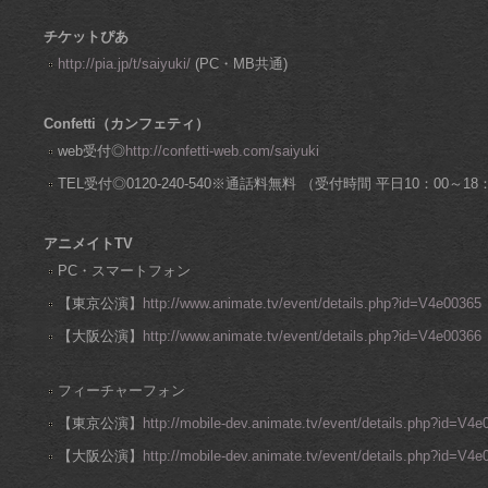
チケットぴあ
http://pia.jp/t/saiyuki/
(PC・MB共通)
Confetti（カンフェティ）
web受付◎
http://confetti-web.com/saiyuki
TEL受付◎0120-240-540※通話料無料 （受付時間 平日10：00～
アニメイトTV
PC・スマートフォン
【東京公演】
http://www.animate.tv/event/details.php?id=V4e00365
【大阪公演】
http://www.animate.tv/event/details.php?id=V4e00366
フィーチャーフォン
【東京公演】
http://mobile-dev.animate.tv/event/details.php?id=V4
【大阪公演】
http://mobile-dev.animate.tv/event/details.php?id=V4